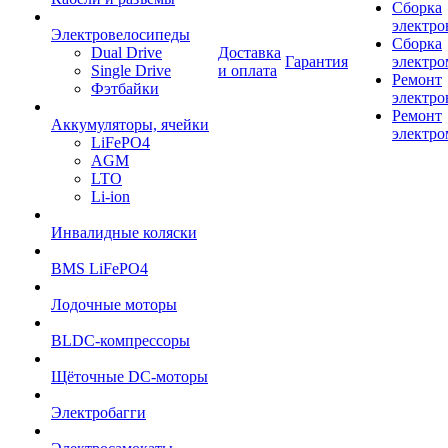
Сборка
электро
Электровелосипеды
Сборка
Dual Drive
Доставка
Гарантия
электро
Single Drive
и оплата
Ремонт
Фэтбайки
электро
Ремонт
Аккумуляторы, ячейки
электро
LiFePO4
AGM
LTO
Li-ion
Инвалидные коляски
BMS LiFePO4
Лодочные моторы
BLDC-компрессоры
Щёточные DC-моторы
Электробагги