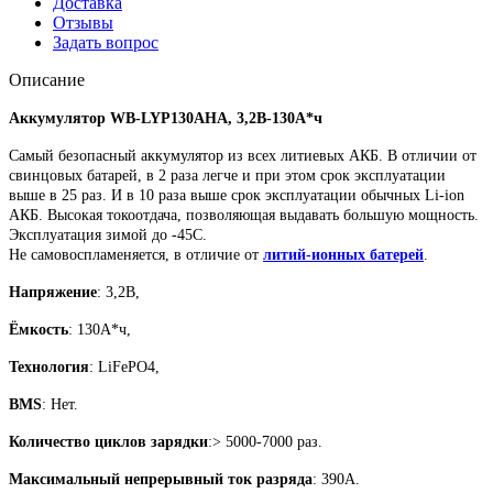
Доставка
Отзывы
Задать вопрос
Описание
Аккумулятор WB-LYP130AHA, 3,2В-130А*ч
Самый безопасный аккумулятор из всех литиевых АКБ. В отличии от
свинцовых батарей, в 2 раза легче и при этом срок эксплуатации
выше в 25 раз. И в 10 раза выше срок эксплуатации обычных Li-ion
АКБ. Высокая токоотдача, позволяющая выдавать большую мощность.
Эксплуатация зимой до -45С.
Не самовоспламеняется, в отличие от
литий-ионных батерей
.
Напряжение
: 3,2В,
Ёмкость
: 130А*ч,
Технология
: LiFePO4,
BMS
: Нет.
Количество циклов зарядки
:> 5000-7000 раз.
Максимальный непрерывный ток разряда
: 390А.