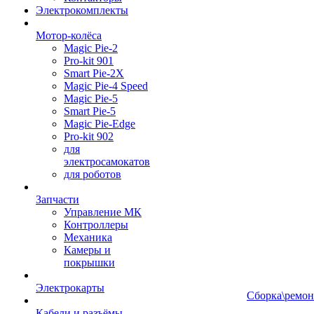
Электрокомплекты
Мотор-колёса
Magic Pie-2
Pro-kit 901
Smart Pie-2X
Magic Pie-4 Speed
Magic Pie-5
Smart Pie-5
Magic Pie-Edge
Pro-kit 902
для
электросамокатов
для роботов
Запчасти
Управление МК
Контроллеры
Механика
Камеры и
покрышки
Электрокарты
Сборка\ремон
Кабели и разъёмы