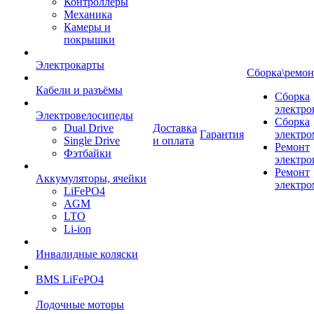
Контроллеры
Механика
Камеры и
покрышки
Электрокарты
Сборка\ремон
Кабели и разъёмы
Сборка
электро
Электровелосипеды
Сборка
Dual Drive
Доставка
Гарантия
электро
Single Drive
и оплата
Ремонт
Фэтбайки
электро
Ремонт
Аккумуляторы, ячейки
электро
LiFePO4
AGM
LTO
Li-ion
Инвалидные коляски
BMS LiFePO4
Лодочные моторы