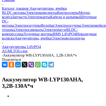
-
Каталог товаров Аккумуляторы, ячейки
BLDC-моторы
Электрокомплекты
Контроллеры
Мотор-
колёса
Запчасти
Электрокарты
Кабели и разъёмы
Щёточные
DC-
моторы
Электроскутеры
Велобар
Электроскутеры
Электромобил
техника
Электросамокаты
Электробагги
BLDC-
компрессоры
Лодочные моторы
BMS LiFePO4
Инвалидные
коляски
Аккумуляторы, ячейки
Электровелосипеды
-
Аккумуляторы LiFePO4
AGM
LTO
Li-ion
-
Аккумулятор WB-LYP130AHA, 3,2В-130А*ч
Поделиться
Аккумулятор WB-LYP130AHA,
3,2В-130А*ч