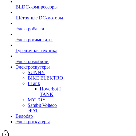
BLDC-компрессоры
Щёточные DC-моторы
Электробагги
Электросамокаты
Гусеничная техника
Электромобили
Электроскутеры
SUNNY
BIKE ELEKTRO
I Tank
Hoverbot I
TANK
MYTOY
Sambit Volteco
ePAT
Велобар
Электроскутеры