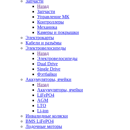
Запчасти
Назад
Запчасти
Управление МК
Контроллеры
Механика
Камеры и покрышки
Электрокарты
Кабели и разъёмы
Электровелосипеды
Назад
Электровелосипеды
Dual Drive
Single Drive
Фэтбайки
Аккумуляторы, ячейки
Назад
Аккумуляторы, ячейки
LiFePO4
AGM
LTO
Li-ion
Инвалидные коляски
BMS LiFePO4
Лодочные моторы