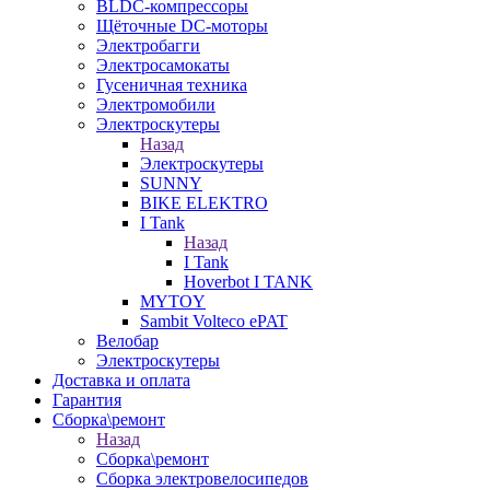
BLDC-компрессоры
Щёточные DC-моторы
Электробагги
Электросамокаты
Гусеничная техника
Электромобили
Электроскутеры
Назад
Электроскутеры
SUNNY
BIKE ELEKTRO
I Tank
Назад
I Tank
Hoverbot I TANK
MYTOY
Sambit Volteco ePAT
Велобар
Электроскутеры
Доставка и оплата
Гарантия
Сборка\ремонт
Назад
Сборка\ремонт
Сборка электровелосипедов