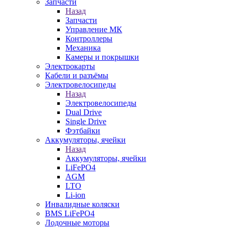
Запчасти
Назад
Запчасти
Управление МК
Контроллеры
Механика
Камеры и покрышки
Электрокарты
Кабели и разъёмы
Электровелосипеды
Назад
Электровелосипеды
Dual Drive
Single Drive
Фэтбайки
Аккумуляторы, ячейки
Назад
Аккумуляторы, ячейки
LiFePO4
AGM
LTO
Li-ion
Инвалидные коляски
BMS LiFePO4
Лодочные моторы