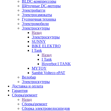
BLDC-компрессоры
Щёточные DC-моторы
Электробагги
Электросамокаты
Гусеничная техника
Электромобили
Электроскутеры
Назад
Электроскутеры
SUNNY
BIKE ELEKTRO
I Tank
Назад
I Tank
Hoverbot I TANK
MYTOY
Sambit Volteco ePAT
Велобар
Электроскутеры
Доставка и оплата
Гарантия
Сборка\ремонт
Назад
Сборка\ремонт
Сборка электровелосипедов