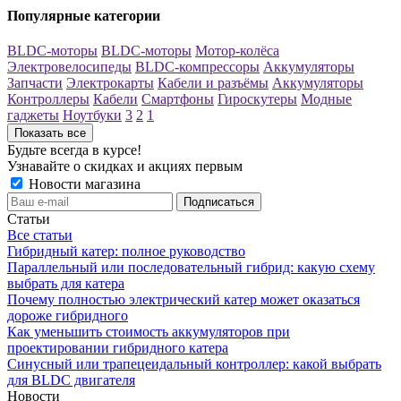
Популярные категории
BLDC-моторы
BLDC-моторы
Мотор-колёса
Электровелосипеды
BLDC-компрессоры
Аккумуляторы
Запчасти
Электрокарты
Кабели и разъёмы
Аккумуляторы
Контроллеры
Кабели
Смартфоны
Гироскутеры
Модные
гаджеты
Ноутбуки
3
2
1
Показать все
Будьте всегда в курсе!
Узнавайте о скидках и акциях первым
Новости магазина
Статьи
Все статьи
Гибридный катер: полное руководство
Параллельный или последовательный гибрид: какую схему
выбрать для катера
Почему полностью электрический катер может оказаться
дороже гибридного
Как уменьшить стоимость аккумуляторов при
проектировании гибридного катера
Синусный или трапецеидальный контроллер: какой выбрать
для BLDC двигателя
Новости