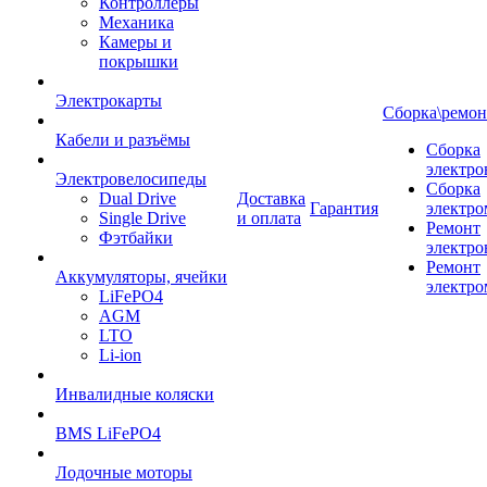
Контроллеры
Механика
Камеры и
покрышки
Электрокарты
Сборка\ремон
Кабели и разъёмы
Сборка
электро
Электровелосипеды
Сборка
Dual Drive
Доставка
Гарантия
электро
Single Drive
и оплата
Ремонт
Фэтбайки
электро
Ремонт
Аккумуляторы, ячейки
электро
LiFePO4
AGM
LTO
Li-ion
Инвалидные коляски
BMS LiFePO4
Лодочные моторы