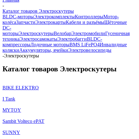
-
Каталог товаров Электроскутеры
BLDC-моторы
Электрокомплекты
Контроллеры
Мотор-
колёса
Запчасти
Электрокарты
Кабели и разъёмы
Щёточные
DC-
моторы
Электроскутеры
Велобар
Электромобили
Гусеничная
техника
Электросамокаты
Электробагги
BLDC-
компрессоры
Лодочные моторы
BMS LiFePO4
Инвалидные
коляски
Аккумуляторы, ячейки
Электровелосипеды
-
Электроскутеры
Каталог товаров Электроскутеры
BIKE ELEKTRO
I Tank
MYTOY
Sambit Volteco ePAT
SUNNY