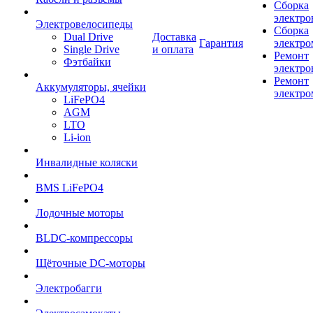
Сборка
электро
Электровелосипеды
Сборка
Dual Drive
Доставка
Гарантия
электро
Single Drive
и оплата
Ремонт
Фэтбайки
электро
Ремонт
Аккумуляторы, ячейки
электро
LiFePO4
AGM
LTO
Li-ion
Инвалидные коляски
BMS LiFePO4
Лодочные моторы
BLDC-компрессоры
Щёточные DC-моторы
Электробагги