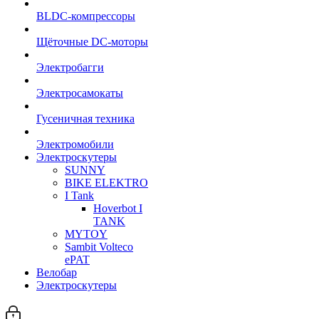
BLDC-компрессоры
Щёточные DC-моторы
Электробагги
Электросамокаты
Гусеничная техника
Электромобили
Электроскутеры
SUNNY
BIKE ELEKTRO
I Tank
Hoverbot I
TANK
MYTOY
Sambit Volteco
ePAT
Велобар
Электроскутеры