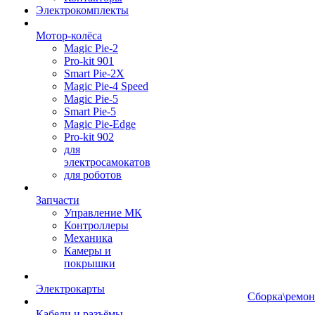
Электрокомплекты
Мотор-колёса
Magic Pie-2
Pro-kit 901
Smart Pie-2X
Magic Pie-4 Speed
Magic Pie-5
Smart Pie-5
Magic Pie-Edge
Pro-kit 902
для
электросамокатов
для роботов
Запчасти
Управление МК
Контроллеры
Механика
Камеры и
покрышки
Электрокарты
Сборка\ремон
Кабели и разъёмы