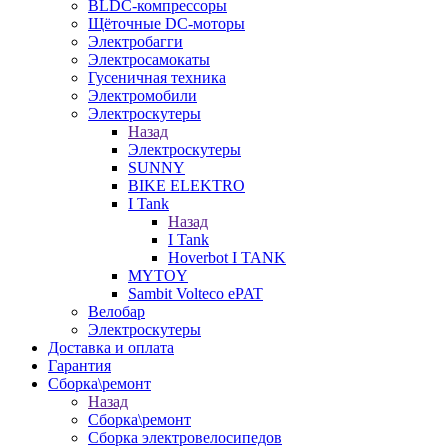
BLDC-компрессоры
Щёточные DC-моторы
Электробагги
Электросамокаты
Гусеничная техника
Электромобили
Электроскутеры
Назад
Электроскутеры
SUNNY
BIKE ELEKTRO
I Tank
Назад
I Tank
Hoverbot I TANK
MYTOY
Sambit Volteco ePAT
Велобар
Электроскутеры
Доставка и оплата
Гарантия
Сборка\ремонт
Назад
Сборка\ремонт
Сборка электровелосипедов