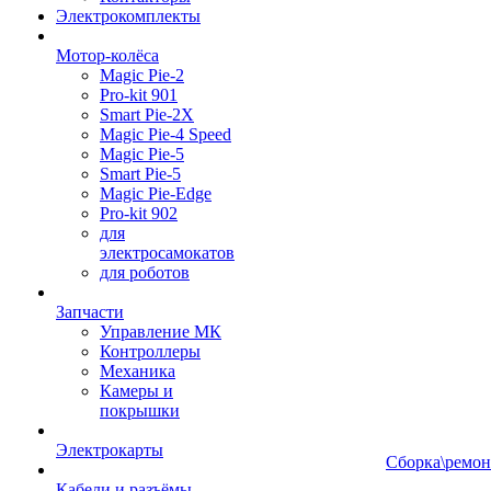
Электрокомплекты
Мотор-колёса
Magic Pie-2
Pro-kit 901
Smart Pie-2X
Magic Pie-4 Speed
Magic Pie-5
Smart Pie-5
Magic Pie-Edge
Pro-kit 902
для
электросамокатов
для роботов
Запчасти
Управление МК
Контроллеры
Механика
Камеры и
покрышки
Электрокарты
Сборка\ремон
Кабели и разъёмы