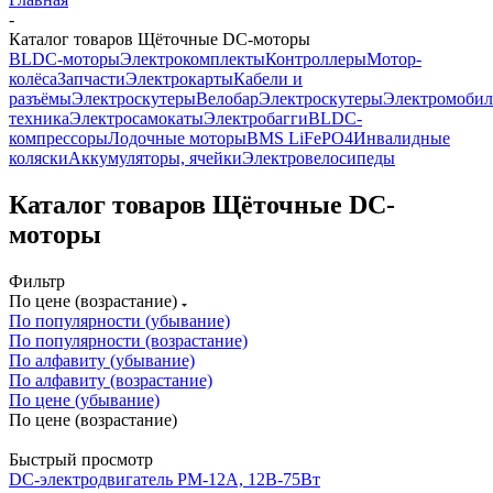
-
Каталог товаров Щёточные DC-моторы
BLDC-моторы
Электрокомплекты
Контроллеры
Мотор-
колёса
Запчасти
Электрокарты
Кабели и
разъёмы
Электроскутеры
Велобар
Электроскутеры
Электромоби
техника
Электросамокаты
Электробагги
BLDC-
компрессоры
Лодочные моторы
BMS LiFePO4
Инвалидные
коляски
Аккумуляторы, ячейки
Электровелосипеды
Каталог товаров Щёточные DC-
моторы
Фильтр
По цене (возрастание)
По популярности (убывание)
По популярности (возрастание)
По алфавиту (убывание)
По алфавиту (возрастание)
По цене (убывание)
По цене (возрастание)
Быстрый просмотр
DC-электродвигатель PM-12A, 12В-75Вт