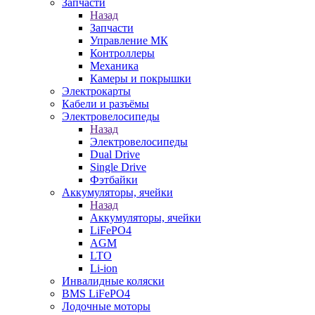
Запчасти
Назад
Запчасти
Управление МК
Контроллеры
Механика
Камеры и покрышки
Электрокарты
Кабели и разъёмы
Электровелосипеды
Назад
Электровелосипеды
Dual Drive
Single Drive
Фэтбайки
Аккумуляторы, ячейки
Назад
Аккумуляторы, ячейки
LiFePO4
AGM
LTO
Li-ion
Инвалидные коляски
BMS LiFePO4
Лодочные моторы