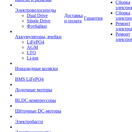
Сборка
электро
Электровелосипеды
Сборка
Dual Drive
Доставка
Гарантия
электро
Single Drive
и оплата
Ремонт
Фэтбайки
электро
Ремонт
Аккумуляторы, ячейки
электро
LiFePO4
AGM
LTO
Li-ion
Инвалидные коляски
BMS LiFePO4
Лодочные моторы
BLDC-компрессоры
Щёточные DC-моторы
Электробагги