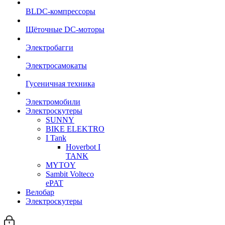
BLDC-компрессоры
Щёточные DC-моторы
Электробагги
Электросамокаты
Гусеничная техника
Электромобили
Электроскутеры
SUNNY
BIKE ELEKTRO
I Tank
Hoverbot I
TANK
MYTOY
Sambit Volteco
ePAT
Велобар
Электроскутеры