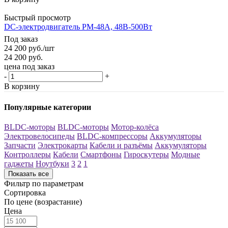
Быстрый просмотр
DC-электродвигатель PM-48A, 48В-500Вт
Под заказ
24 200
руб.
/шт
24 200
руб.
цена под заказ
-
+
В корзину
Популярные категории
BLDC-моторы
BLDC-моторы
Мотор-колёса
Электровелосипеды
BLDC-компрессоры
Аккумуляторы
Запчасти
Электрокарты
Кабели и разъёмы
Аккумуляторы
Контроллеры
Кабели
Смартфоны
Гироскутеры
Модные
гаджеты
Ноутбуки
3
2
1
Показать все
Фильтр по параметрам
Сортировка
По цене (возрастание)
Цена