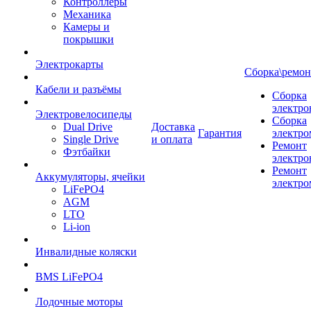
Контроллеры
Механика
Камеры и
покрышки
Электрокарты
Сборка\ремон
Кабели и разъёмы
Сборка
электро
Электровелосипеды
Сборка
Dual Drive
Доставка
Гарантия
электро
Single Drive
и оплата
Ремонт
Фэтбайки
электро
Ремонт
Аккумуляторы, ячейки
электро
LiFePO4
AGM
LTO
Li-ion
Инвалидные коляски
BMS LiFePO4
Лодочные моторы