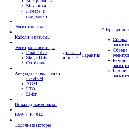
Контроллеры
Механика
Камеры и
покрышки
Электрокарты
Сборка\ремон
Кабели и разъёмы
Сборка
электро
Электровелосипеды
Сборка
Dual Drive
Доставка
Гарантия
электро
Single Drive
и оплата
Ремонт
Фэтбайки
электро
Ремонт
Аккумуляторы, ячейки
электро
LiFePO4
AGM
LTO
Li-ion
Инвалидные коляски
BMS LiFePO4
Лодочные моторы