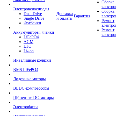
Сборка
электро
Электровелосипеды
Сборка
Dual Drive
Доставка
Гарантия
электро
Single Drive
и оплата
Ремонт
Фэтбайки
электро
Ремонт
Аккумуляторы, ячейки
электро
LiFePO4
AGM
LTO
Li-ion
Инвалидные коляски
BMS LiFePO4
Лодочные моторы
BLDC-компрессоры
Щёточные DC-моторы
Электробагги