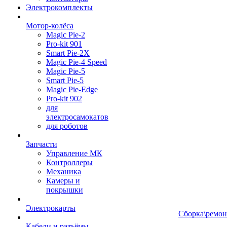
Электрокомплекты
Мотор-колёса
Magic Pie-2
Pro-kit 901
Smart Pie-2X
Magic Pie-4 Speed
Magic Pie-5
Smart Pie-5
Magic Pie-Edge
Pro-kit 902
для
электросамокатов
для роботов
Запчасти
Управление МК
Контроллеры
Механика
Камеры и
покрышки
Электрокарты
Сборка\ремон
Кабели и разъёмы