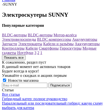
-
SUNNY
Электроскутеры SUNNY
Популярные категории
BLDC-моторы
BLDC-моторы
Мотор-колёса
Электровелосипеды
BLDC-компрессоры
Аккумуляторы
Запчасти
Электрокарты
Кабели и разъёмы
Аккумуляторы
Контроллеры
Кабели
Смартфоны
Гироскутеры
Модные
гаджеты
Ноутбуки
3
2
1
Показать все
К сожалению, раздел пуст
В данный момент нет активных товаров
Будьте всегда в курсе!
Узнавайте о скидках и акциях первым
Новости магазина
Статьи
Все статьи
Гибридный катер: полное руководство
Параллельный или последовательный гибрид: какую схему
выбрать для катера