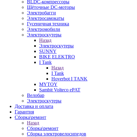
BLDC-компрессоры
Щёточные DC-моторы
Электробагги
Электросамокаты
Гусеничная техника
Электромобили
Электроскутеры
Назад
Электроскутеры
SUNNY
BIKE ELEKTRO
I Tank
Назад
I Tank
Hoverbot I TANK
MYTOY
Sambit Volteco ePAT
Велобар
Электроскутеры
Доставка и оплата
Гарантия
Сборка\ремонт
Назад
Сборка\ремонт
Сборка электровелосипедов