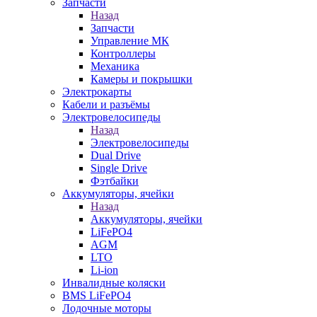
Запчасти
Назад
Запчасти
Управление МК
Контроллеры
Механика
Камеры и покрышки
Электрокарты
Кабели и разъёмы
Электровелосипеды
Назад
Электровелосипеды
Dual Drive
Single Drive
Фэтбайки
Аккумуляторы, ячейки
Назад
Аккумуляторы, ячейки
LiFePO4
AGM
LTO
Li-ion
Инвалидные коляски
BMS LiFePO4
Лодочные моторы