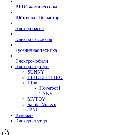
BLDC-компрессоры
Щёточные DC-моторы
Электробагги
Электросамокаты
Гусеничная техника
Электромобили
Электроскутеры
SUNNY
BIKE ELEKTRO
I Tank
Hoverbot I
TANK
MYTOY
Sambit Volteco
ePAT
Велобар
Электроскутеры