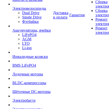
Сборка
электро
Электровелосипеды
Сборка
Dual Drive
Доставка
Гарантия
электро
Single Drive
и оплата
Ремонт
Фэтбайки
электро
Ремонт
Аккумуляторы, ячейки
электро
LiFePO4
AGM
LTO
Li-ion
Инвалидные коляски
BMS LiFePO4
Лодочные моторы
BLDC-компрессоры
Щёточные DC-моторы
Электробагги