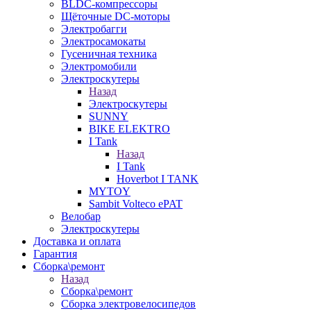
BLDC-компрессоры
Щёточные DC-моторы
Электробагги
Электросамокаты
Гусеничная техника
Электромобили
Электроскутеры
Назад
Электроскутеры
SUNNY
BIKE ELEKTRO
I Tank
Назад
I Tank
Hoverbot I TANK
MYTOY
Sambit Volteco ePAT
Велобар
Электроскутеры
Доставка и оплата
Гарантия
Сборка\ремонт
Назад
Сборка\ремонт
Сборка электровелосипедов