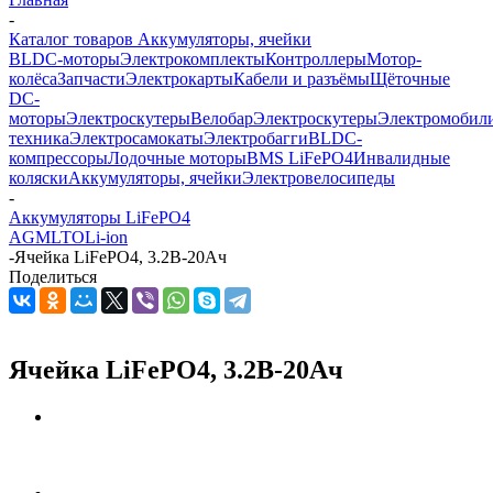
-
Каталог товаров Аккумуляторы, ячейки
BLDC-моторы
Электрокомплекты
Контроллеры
Мотор-
колёса
Запчасти
Электрокарты
Кабели и разъёмы
Щёточные
DC-
моторы
Электроскутеры
Велобар
Электроскутеры
Электромобил
техника
Электросамокаты
Электробагги
BLDC-
компрессоры
Лодочные моторы
BMS LiFePO4
Инвалидные
коляски
Аккумуляторы, ячейки
Электровелосипеды
-
Аккумуляторы LiFePO4
AGM
LTO
Li-ion
-
Ячейка LiFePO4, 3.2В-20Ач
Поделиться
Ячейка LiFePO4, 3.2В-20Ач