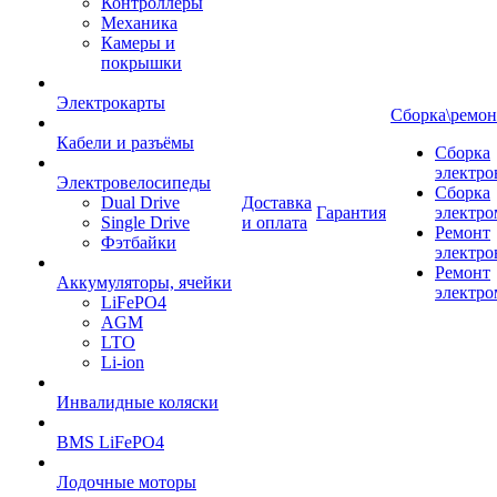
Контроллеры
Механика
Камеры и
покрышки
Электрокарты
Сборка\ремон
Кабели и разъёмы
Сборка
электро
Электровелосипеды
Сборка
Dual Drive
Доставка
Гарантия
электро
Single Drive
и оплата
Ремонт
Фэтбайки
электро
Ремонт
Аккумуляторы, ячейки
электро
LiFePO4
AGM
LTO
Li-ion
Инвалидные коляски
BMS LiFePO4
Лодочные моторы