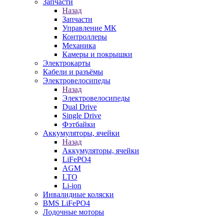
Запчасти
Назад
Запчасти
Управление МК
Контроллеры
Механика
Камеры и покрышки
Электрокарты
Кабели и разъёмы
Электровелосипеды
Назад
Электровелосипеды
Dual Drive
Single Drive
Фэтбайки
Аккумуляторы, ячейки
Назад
Аккумуляторы, ячейки
LiFePO4
AGM
LTO
Li-ion
Инвалидные коляски
BMS LiFePO4
Лодочные моторы