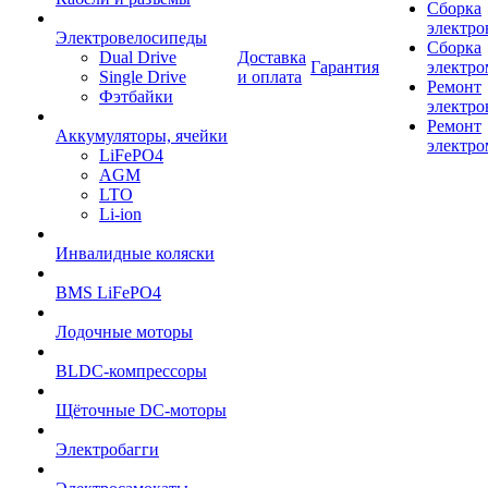
Сборка
электро
Электровелосипеды
Сборка
Dual Drive
Доставка
Гарантия
электро
Single Drive
и оплата
Ремонт
Фэтбайки
электро
Ремонт
Аккумуляторы, ячейки
электро
LiFePO4
AGM
LTO
Li-ion
Инвалидные коляски
BMS LiFePO4
Лодочные моторы
BLDC-компрессоры
Щёточные DC-моторы
Электробагги