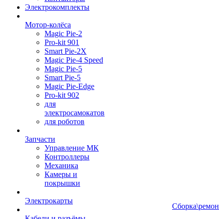
Электрокомплекты
Мотор-колёса
Magic Pie-2
Pro-kit 901
Smart Pie-2X
Magic Pie-4 Speed
Magic Pie-5
Smart Pie-5
Magic Pie-Edge
Pro-kit 902
для
электросамокатов
для роботов
Запчасти
Управление МК
Контроллеры
Механика
Камеры и
покрышки
Электрокарты
Сборка\ремон
Кабели и разъёмы