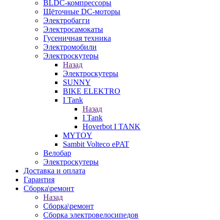
BLDC-компрессоры
Щёточные DC-моторы
Электробагги
Электросамокаты
Гусеничная техника
Электромобили
Электроскутеры
Назад
Электроскутеры
SUNNY
BIKE ELEKTRO
I Tank
Назад
I Tank
Hoverbot I TANK
MYTOY
Sambit Volteco ePAT
Велобар
Электроскутеры
Доставка и оплата
Гарантия
Сборка\ремонт
Назад
Сборка\ремонт
Сборка электровелосипедов