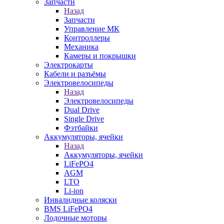
Запчасти
Назад
Запчасти
Управление МК
Контроллеры
Механика
Камеры и покрышки
Электрокарты
Кабели и разъёмы
Электровелосипеды
Назад
Электровелосипеды
Dual Drive
Single Drive
Фэтбайки
Аккумуляторы, ячейки
Назад
Аккумуляторы, ячейки
LiFePO4
AGM
LTO
Li-ion
Инвалидные коляски
BMS LiFePO4
Лодочные моторы