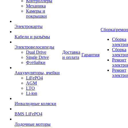
Контроллеры
Механика
Камеры и
покрышки
Электрокарты
Сборка\ремон
Кабели и разъёмы
Сборка
электро
Электровелосипеды
Сборка
Dual Drive
Доставка
Гарантия
электро
Single Drive
и оплата
Ремонт
Фэтбайки
электро
Ремонт
Аккумуляторы, ячейки
электро
LiFePO4
AGM
LTO
Li-ion
Инвалидные коляски
BMS LiFePO4
Лодочные моторы