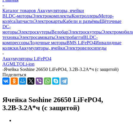
-
Каталог товаров Аккумуляторы, ячейки
BLDC-моторы
Электрокомплекты
Контроллеры
Мотор-
колёса
Запчасти
Электрокарты
Кабели и разъёмы
Щёточные
DC-
моторы
Электроскутеры
Велобар
Электроскутеры
Электромобил
техника
Электросамокаты
Электробагги
BLDC-
компрессоры
Лодочные моторы
BMS LiFePO4
Инвалидные
коляски
Аккумуляторы, ячейки
Электровелосипеды
-
Аккумуляторы LiFePO4
AGM
LTO
Li-ion
-
Ячейка Soshine 26650 LiFePO4, 3.2В-3.2А*ч (с защитой)
Поделиться
Ячейка Soshine 26650 LiFePO4,
3.2В-3.2А*ч (с защитой)