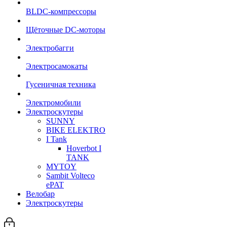
BLDC-компрессоры
Щёточные DC-моторы
Электробагги
Электросамокаты
Гусеничная техника
Электромобили
Электроскутеры
SUNNY
BIKE ELEKTRO
I Tank
Hoverbot I
TANK
MYTOY
Sambit Volteco
ePAT
Велобар
Электроскутеры