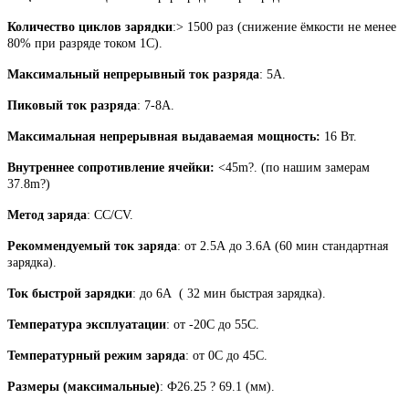
Количество циклов зарядки
:> 1500 раз (снижение ёмкости не менее
80% при разряде током 1С).
Максимальный непрерывный ток разряда
: 5А.
Пиковый ток разряда
:
7-8А.
Максимальная непрерывная выдаваемая мощность:
16 Вт.
Внутреннее сопротивление ячейки:
<
45m?.
(по нашим замерам
37.8
m?)
Метод заряда
: CC/CV.
Рекоммендуемый ток заряда
: от 2.5А до 3.6А (60 мин стандартная
зарядка).
Ток быстрой зарядки
: до 6А ( 32 мин быстрая зарядка).
Температура эксплуатации
: от -20С до 55С.
Температурный режим заряда
: от 0С до 45С.
Размеры (максимальные)
: Ф26.25 ? 69.1 (мм).