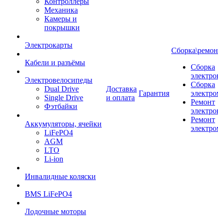
Контроллеры
Механика
Камеры и
покрышки
Электрокарты
Сборка\ремон
Кабели и разъёмы
Сборка
электро
Электровелосипеды
Сборка
Dual Drive
Доставка
Гарантия
электро
Single Drive
и оплата
Ремонт
Фэтбайки
электро
Ремонт
Аккумуляторы, ячейки
электро
LiFePO4
AGM
LTO
Li-ion
Инвалидные коляски
BMS LiFePO4
Лодочные моторы