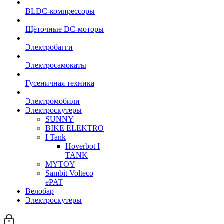
BLDC-компрессоры
Щёточные DC-моторы
Электробагги
Электросамокаты
Гусеничная техника
Электромобили
Электроскутеры
SUNNY
BIKE ELEKTRO
I Tank
Hoverbot I
TANK
MYTOY
Sambit Volteco
ePAT
Велобар
Электроскутеры