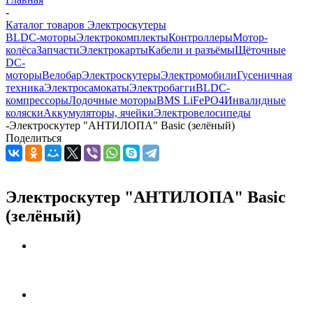
-
Каталог товаров Электроскутеры
BLDC-моторы
Электрокомплекты
Контроллеры
Мотор-
колёса
Запчасти
Электрокарты
Кабели и разъёмы
Щёточные
DC-
моторы
Велобар
Электроскутеры
Электромобили
Гусеничная
техника
Электросамокаты
Электробагги
BLDC-
компрессоры
Лодочные моторы
BMS LiFePO4
Инвалидные
коляски
Аккумуляторы, ячейки
Электровелосипеды
-
Электроскутер "АНТИЛОПА" Basic (зелёный)
Поделиться
Электроскутер "АНТИЛОПА" Basic
(зелёный)