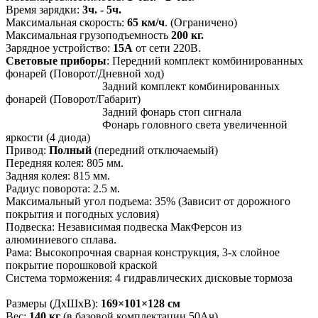
Время зарядки:
3ч. - 5ч.
Максимальная скорость:
65 км/ч
. (Ограничено)
Максимальная грузоподъемность
200 кг.
Зарядное устройство:
15А
от сети 220В.
Световые приборы
: Передний комплект комбинированных
фонарей (Поворот/Дневной ход)
Задний комплект комбинированных
фонарей (Поворот/Габарит)
Задний фонарь стоп сигнала
Фонарь головного света увеличенной
яркости (4 диода)
Привод:
Полный
(передний отключаемый)
Передняя колея: 805 мм.
Задняя колея: 815 мм.
Радиус поворота: 2.5 м.
Максимальный угол подъема: 35% (Зависит от дорожного
покрытия и погодных условия)
Подвеска: Независимая подвеска МакФерсон из
алюминиевого сплава.
Рама: Высокопрочная сварная конструкция, 3-х слойное
покрытие порошковой краской
Система торможения: 4 гидравлических дисковые тормоза
Размеры (ДхШхВ):
169
×101
×128
см
Вес:
140 кг
(в базовой комплектации 50Ач)