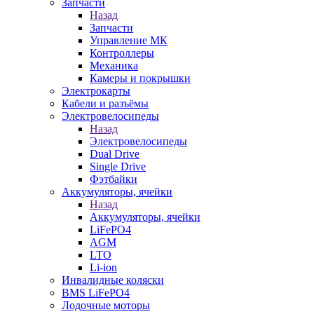
Запчасти
Назад
Запчасти
Управление МК
Контроллеры
Механика
Камеры и покрышки
Электрокарты
Кабели и разъёмы
Электровелосипеды
Назад
Электровелосипеды
Dual Drive
Single Drive
Фэтбайки
Аккумуляторы, ячейки
Назад
Аккумуляторы, ячейки
LiFePO4
AGM
LTO
Li-ion
Инвалидные коляски
BMS LiFePO4
Лодочные моторы