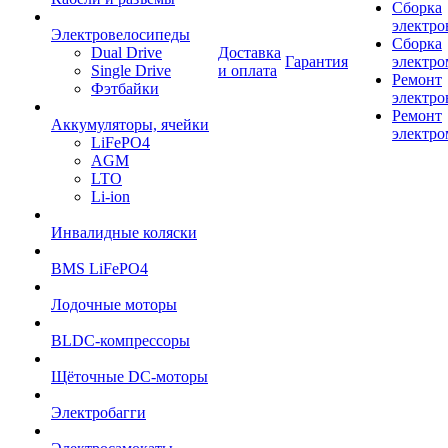
Сборка
электро
Электровелосипеды
Сборка
Dual Drive
Доставка
Гарантия
электро
Single Drive
и оплата
Ремонт
Фэтбайки
электро
Ремонт
Аккумуляторы, ячейки
электро
LiFePO4
AGM
LTO
Li-ion
Инвалидные коляски
BMS LiFePO4
Лодочные моторы
BLDC-компрессоры
Щёточные DC-моторы
Электробагги