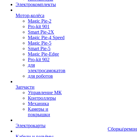
Электрокомплекты
Мотор-колёса
Magic Pie-2
Pro-kit 901
Smart Pie-2X
Magic Pie-4 Speed
Magic Pie-5
Smart Pie-5
Magic Pie-Edge
Pro-kit 902
для
электросамокатов
для роботов
Запчасти
Управление МК
Контроллеры
Механика
Камеры и
покрышки
Электрокарты
Сборка\ремон
Кабели и разъёмы