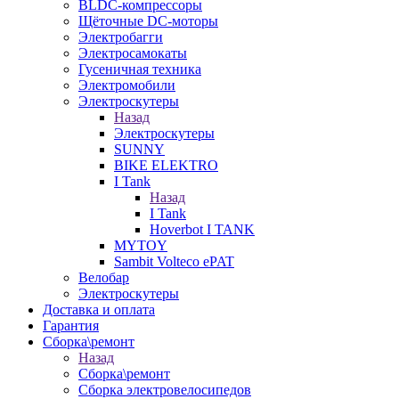
BLDC-компрессоры
Щёточные DC-моторы
Электробагги
Электросамокаты
Гусеничная техника
Электромобили
Электроскутеры
Назад
Электроскутеры
SUNNY
BIKE ELEKTRO
I Tank
Назад
I Tank
Hoverbot I TANK
MYTOY
Sambit Volteco ePAT
Велобар
Электроскутеры
Доставка и оплата
Гарантия
Сборка\ремонт
Назад
Сборка\ремонт
Сборка электровелосипедов