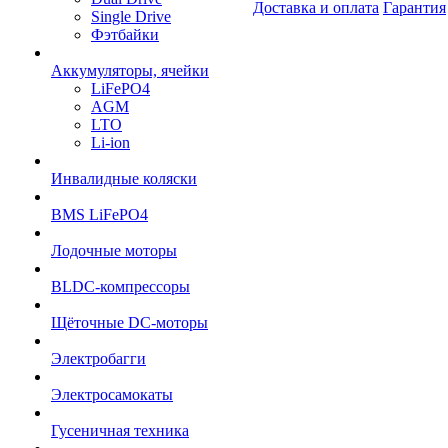
Доставка и оплата
Гарантия
Single Drive
Фэтбайки
Аккумуляторы, ячейки
LiFePO4
AGM
LTO
Li-ion
Инвалидные коляски
BMS LiFePO4
Лодочные моторы
BLDC-компрессоры
Щёточные DC-моторы
Электробагги
Электросамокаты
Гусеничная техника