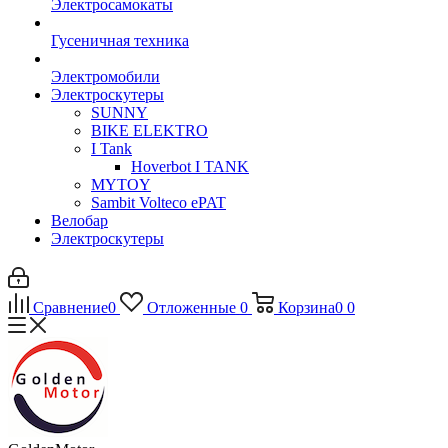
Электросамокаты
Гусеничная техника
Электромобили
Электроскутеры
SUNNY
BIKE ELEKTRO
I Tank
Hoverbot I TANK
MYTOY
Sambit Volteco ePAT
Велобар
Электроскутеры
Сравнение
0
Отложенные
0
Корзина
0
0