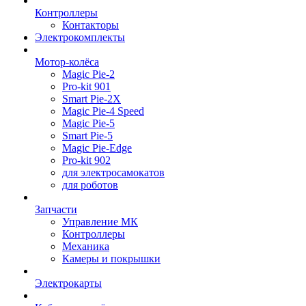
Контроллеры
Контакторы
Электрокомплекты
Мотор-колёса
Magic Pie-2
Pro-kit 901
Smart Pie-2X
Magic Pie-4 Speed
Magic Pie-5
Smart Pie-5
Magic Pie-Edge
Pro-kit 902
для электросамокатов
для роботов
Запчасти
Управление МК
Контроллеры
Механика
Камеры и покрышки
Электрокарты