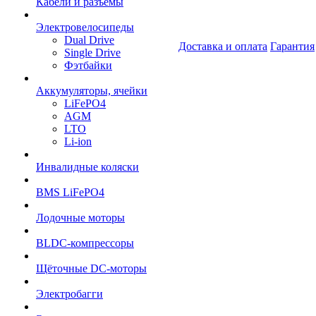
Кабели и разъёмы
Электровелосипеды
Dual Drive
Доставка и оплата
Гарантия
Single Drive
Фэтбайки
Аккумуляторы, ячейки
LiFePO4
AGM
LTO
Li-ion
Инвалидные коляски
BMS LiFePO4
Лодочные моторы
BLDC-компрессоры
Щёточные DC-моторы
Электробагги