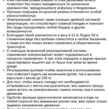
позволяют без помех передвигаться по различным
неровностям, чередующемуся асфальту и бездорожью.
Прочные покрышки из цельной резины отличаются особой
износостойкостью.
Электрический самокат также оснащен двойной системой
амортизации, что способствует плавной поездке и помогает
без труда преодолевать любой бордюр и другие
возвышенности.
Благодаря своей компактности и весу в 12 кг, Kugoo S3 в
сложенном виде без проблем поместится в любом багажнике,
а также его без помех можно перевозить в общественном
транспорте.
С помощью встроенной рекуперативной системы
торможения электросамокат может подзаряжаться в
процессе торможения. А при этом переднее и заднее крылья
гарантировано защитят вас от брызг или грязи во время
дождя.
Регулируемая рулевая стойка практична в использовании,
она позволяет ездить как маленьким детям, так и высоким
взрослым с весом до 100 кг.
Для того, чтобы начать поездку нет необходимости
отталкиваться с места или разгоняться, все намного проще:
нужно встать на электросамокат, нажать кнопку газа и начать
движение.
Удобство функции круиз-контроля заключается в езде на
любой скорости без зажимания кнопки газа, вам нужно только
задавать направление движения.
Данный электросамокат предусмотрен для езды при