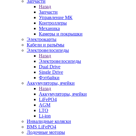
Запчасти
Назад
Запчасти
Управление МК
Контроллеры
Механика
Камеры и покрышки
Электрокарты
Кабели и разъёмы
Электровелосипеды
Назад
Электровелосипеды
Dual Drive
Single Drive
Фэтбайки
Аккумуляторы, ячейки
Назад
Аккумуляторы, ячейки
LiFePO4
AGM
LTO
Li-ion
Инвалидные коляски
BMS LiFePO4
Лодочные моторы