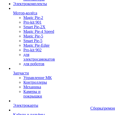
Электрокомплекты
Мотор-колёса
Magic Pie-2
Pro-kit 901
Smart Pie-2X
Magic Pie-4 Speed
Magic Pie-5
Smart Pie-5
Magic Pie-Edge
Pro-kit 902
для
электросамокатов
для роботов
Запчасти
Управление МК
Контроллеры
Механика
Камеры и
покрышки
Электрокарты
Сборка\ремон
Кабели и разъёмы