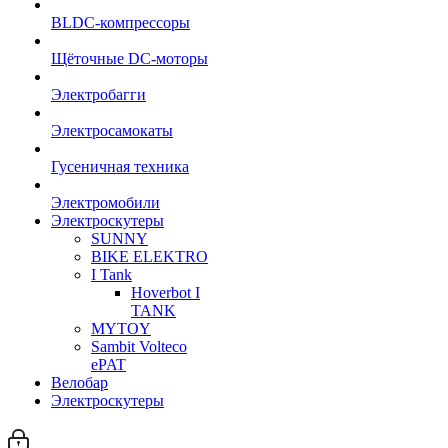
BLDC-компрессоры
Щёточные DC-моторы
Электробагги
Электросамокаты
Гусеничная техника
Электромобили
Электроскутеры
SUNNY
BIKE ELEKTRO
I Tank
Hoverbot I
TANK
MYTOY
Sambit Volteco
ePAT
Велобар
Электроскутеры