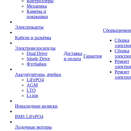
Контроллеры
Механика
Камеры и
покрышки
Электрокарты
Сборка\ремон
Кабели и разъёмы
Сборка
электро
Электровелосипеды
Сборка
Dual Drive
Доставка
Гарантия
электро
Single Drive
и оплата
Ремонт
Фэтбайки
электро
Ремонт
Аккумуляторы, ячейки
электро
LiFePO4
AGM
LTO
Li-ion
Инвалидные коляски
BMS LiFePO4
Лодочные моторы