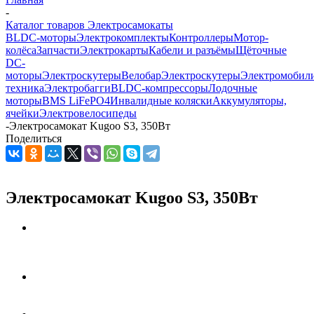
-
Каталог товаров Электросамокаты
BLDC-моторы
Электрокомплекты
Контроллеры
Мотор-
колёса
Запчасти
Электрокарты
Кабели и разъёмы
Щёточные
DC-
моторы
Электроскутеры
Велобар
Электроскутеры
Электромобил
техника
Электробагги
BLDC-компрессоры
Лодочные
моторы
BMS LiFePO4
Инвалидные коляски
Аккумуляторы,
ячейки
Электровелосипеды
-
Электросамокат Kugoo S3, 350Вт
Поделиться
Электросамокат Kugoo S3, 350Вт