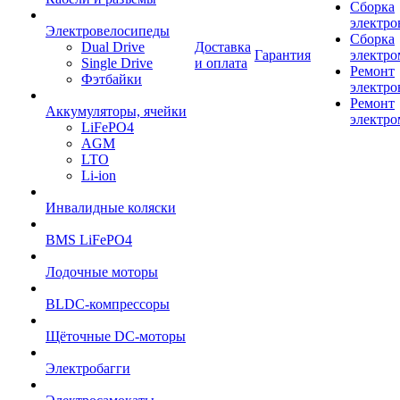
Сборка
электро
Электровелосипеды
Сборка
Dual Drive
Доставка
Гарантия
электро
Single Drive
и оплата
Ремонт
Фэтбайки
электро
Ремонт
Аккумуляторы, ячейки
электро
LiFePO4
AGM
LTO
Li-ion
Инвалидные коляски
BMS LiFePO4
Лодочные моторы
BLDC-компрессоры
Щёточные DC-моторы
Электробагги