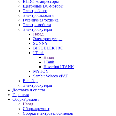
BLDC-компрессоры
Щёточные DC-моторы
Электробагги
Электросамокаты
Гусеничная техника
Электромобили
Электроскутеры
Назад
Электроскутеры
SUNNY
BIKE ELEKTRO
I Tank
Назад
I Tank
Hoverbot I TANK
MYTOY
Sambit Volteco ePAT
Велобар
Электроскутеры
Доставка и оплата
Гарантия
Сборка\ремонт
Назад
Сборка\ремонт
Сборка электровелосипедов