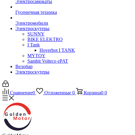
Электросамокаты
Гусеничная техника
Электромобили
Электроскутеры
SUNNY
BIKE ELEKTRO
I Tank
Hoverbot I TANK
MYTOY
Sambit Volteco ePAT
Велобар
Электроскутеры
Сравнение
0
Отложенные
0
Корзина
0
0