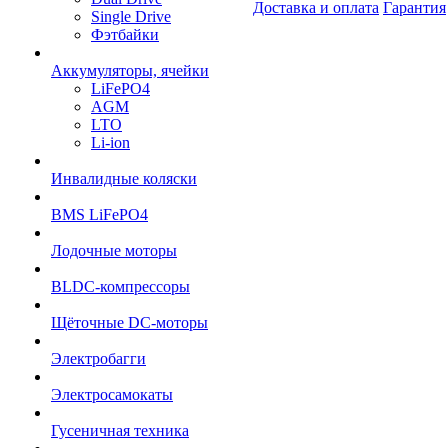
Доставка и оплата
Гарантия
Single Drive
Фэтбайки
Аккумуляторы, ячейки
LiFePO4
AGM
LTO
Li-ion
Инвалидные коляски
BMS LiFePO4
Лодочные моторы
BLDC-компрессоры
Щёточные DC-моторы
Электробагги
Электросамокаты
Гусеничная техника