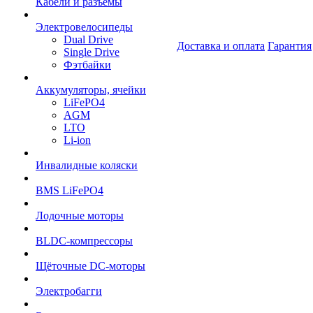
Кабели и разъёмы
Электровелосипеды
Dual Drive
Доставка и оплата
Гарантия
Single Drive
Фэтбайки
Аккумуляторы, ячейки
LiFePO4
AGM
LTO
Li-ion
Инвалидные коляски
BMS LiFePO4
Лодочные моторы
BLDC-компрессоры
Щёточные DC-моторы
Электробагги