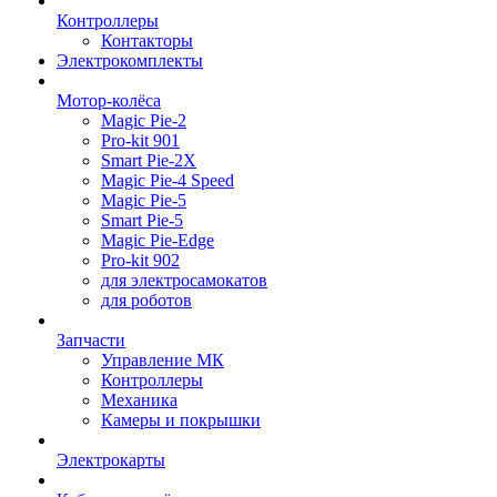
Контроллеры
Контакторы
Электрокомплекты
Мотор-колёса
Magic Pie-2
Pro-kit 901
Smart Pie-2X
Magic Pie-4 Speed
Magic Pie-5
Smart Pie-5
Magic Pie-Edge
Pro-kit 902
для электросамокатов
для роботов
Запчасти
Управление МК
Контроллеры
Механика
Камеры и покрышки
Электрокарты