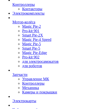
Контроллеры
Контакторы
Электрокомплекты
Мотор-колёса
Magic Pie-2
Pro-kit 901
Smart Pie-2X
Magic Pie-4 Speed
Magic Pie-5
Smart Pie-5
Magic Pie-Edge
Pro-kit 902
для электросамокатов
для роботов
Запчасти
Управление МК
Контроллеры
Механика
Камеры и покрышки
Электрокарты