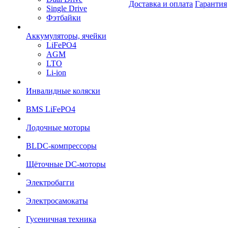
Доставка и оплата
Гарантия
Single Drive
Фэтбайки
Аккумуляторы, ячейки
LiFePO4
AGM
LTO
Li-ion
Инвалидные коляски
BMS LiFePO4
Лодочные моторы
BLDC-компрессоры
Щёточные DC-моторы
Электробагги
Электросамокаты
Гусеничная техника