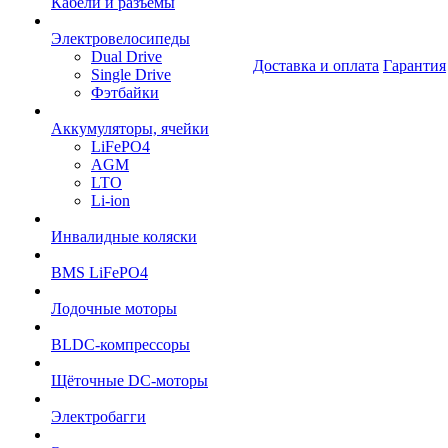
Кабели и разъёмы
Электровелосипеды
Dual Drive
Доставка и оплата
Гарантия
Single Drive
Фэтбайки
Аккумуляторы, ячейки
LiFePO4
AGM
LTO
Li-ion
Инвалидные коляски
BMS LiFePO4
Лодочные моторы
BLDC-компрессоры
Щёточные DC-моторы
Электробагги