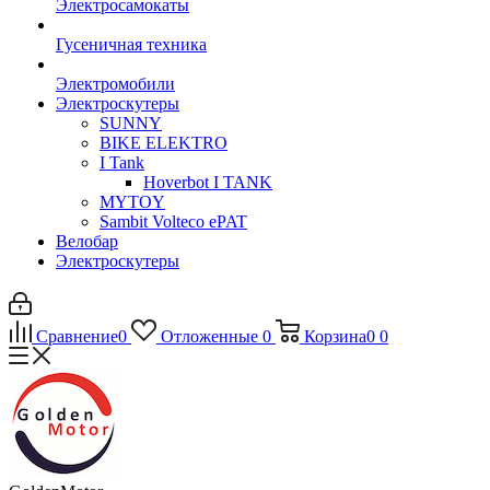
Электросамокаты
Гусеничная техника
Электромобили
Электроскутеры
SUNNY
BIKE ELEKTRO
I Tank
Hoverbot I TANK
MYTOY
Sambit Volteco ePAT
Велобар
Электроскутеры
Сравнение
0
Отложенные
0
Корзина
0
0