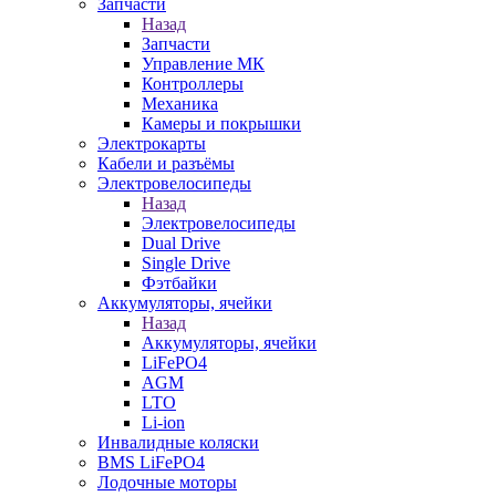
Запчасти
Назад
Запчасти
Управление МК
Контроллеры
Механика
Камеры и покрышки
Электрокарты
Кабели и разъёмы
Электровелосипеды
Назад
Электровелосипеды
Dual Drive
Single Drive
Фэтбайки
Аккумуляторы, ячейки
Назад
Аккумуляторы, ячейки
LiFePO4
AGM
LTO
Li-ion
Инвалидные коляски
BMS LiFePO4
Лодочные моторы