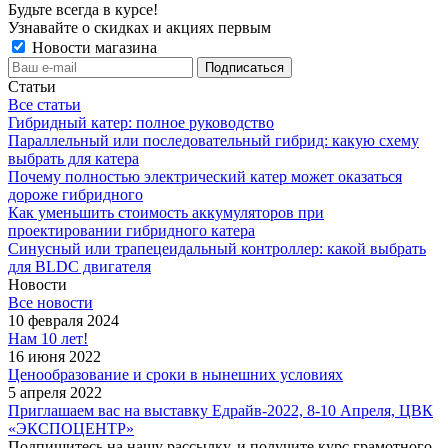
Будьте всегда в курсе!
Узнавайте о скидках и акциях первым
Новости магазина
Статьи
Все статьи
Гибридный катер: полное руководство
Параллельный или последовательный гибрид: какую схему
выбрать для катера
Почему полностью электрический катер может оказаться
дороже гибридного
Как уменьшить стоимость аккумуляторов при
проектировании гибридного катера
Синусный или трапецеидальный контроллер: какой выбрать
для BLDC двигателя
Новости
Все новости
10 февраля 2024
Нам 10 лет!
16 июня 2022
Ценообразование и сроки в нынешних условиях
5 апреля 2022
Приглашаем вас на выставку Едрайв-2022, 8-10 Апреля, ЦВК
«ЭКСПОЦЕНТР»
Подпишитесь на нашу рассылку, и получите курс грамотного