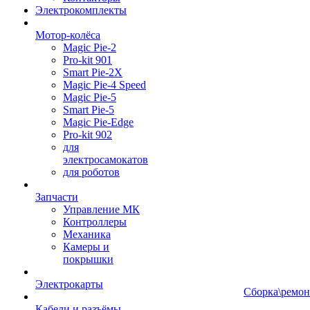
Электрокомплекты
Мотор-колёса
Magic Pie-2
Pro-kit 901
Smart Pie-2X
Magic Pie-4 Speed
Magic Pie-5
Smart Pie-5
Magic Pie-Edge
Pro-kit 902
для
электросамокатов
для роботов
Запчасти
Управление МК
Контроллеры
Механика
Камеры и
покрышки
Электрокарты
Сборка\ремон
Кабели и разъёмы