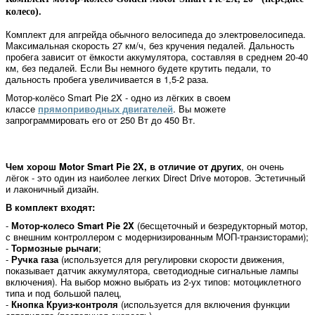
колесо).
Комплект для апгрейда обычного велосипеда до электровелосипеда.
Максимальная скорость 27 км/ч, без кручения педалей. Дальность
пробега зависит от ёмкости аккумулятора, составляя в среднем 20-40
км, без педалей. Если Вы немного будете крутить педали, то
дальность пробега увеличивается в 1,5-2 раза.
Мотор-колёсо Smart Pie 2X - одно из лёгких в своем
классе
прямоприводных двигателей
. Вы можете
запрограммировать его от 250 Вт до 450 Вт.
Чем хорош Motor Smart Pie 2X, в отличие от других
, он очень
лёгок - это один из наиболее легких Direct Drive моторов. Эстетичный
и лаконичный дизайн.
В комплект входят:
-
Мотор-колесо Smart Pie 2X
(бесщеточный и безредукторный мотор,
с внешним контроллером с модернизированным МОП-транзисторами);
-
Тормозные рычаги
;
-
Ручка газа
(используется для регулировки скорости движения,
показывает датчик аккумулятора, светодиодные сигнальные лампы
включения). На выбор можно выбрать из 2-ух типов: мотоциклетного
типа и под большой палец,
-
Кнопка Круиз-контроля
(используется для включения функции