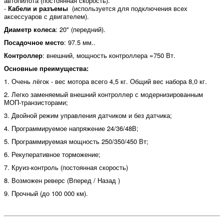
автопилота (постоянная скорость).
-
Кабели и разъемы
(используется для подключения всех
аксессуаров с двигателем).
Диаметр колеса
: 20" (передний).
Посадочное место
: 97.5 мм..
Контроллер
: внешний, мощность контроллера =750 Вт.
Основные преимущества:
1. Очень лёгок - вес мотора всего 4,5 кг. Общий вес набора 8,0 кг.
2. Легко заменяемый внешний контроллер с модернизированным
МОП-транзисторами;
3
.
Двойной режим управления датчиком и без датчика;
4. Программируемое напряжение 24/36/48В;
5. Программируемая мощность 250/350/450 Вт;
6. Рекуперативное торможение;
7. Круиз-контроль (постоянная скорость)
8. Возможен реверс (Вперед / Назад )
9. Прочный (до 100 000 км).