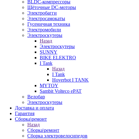
BLDC-компрессоры
Щёточные DC-моторы
Электробагги
Электросамокаты
Гусеничная техника
Электромобили
Электроскутеры
Назад
Электроскутеры
SUNNY
BIKE ELEKTRO
I Tank
Назад
I Tank
Hoverbot I TANK
MYTOY
Sambit Volteco ePAT
Велобар
Электроскутеры
Доставка и оплата
Гарантия
Сборка\ремонт
Назад
Сборка\ремонт
Сборка электровелосипедов