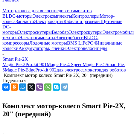
-
Мотор-колеса для велосипедов и самокатов
BLDC-моторы
Электрокомплекты
Контроллеры
Мотор-
колёса
Запчасти
Электрокарты
Кабели и разъёмы
Щёточные
DC-
моторы
Электроскутеры
Велобар
Электроскутеры
Электромобил
техника
Электросамокаты
Электробагги
BLDC-
компрессоры
Лодочные моторы
BMS LiFePO4
Инвалидные
коляски
Аккумуляторы, ячейки
Электровелосипеды
-
Smart Pie-2X
Magic Pie-2
Pro-kit 901
Magic Pie-4 Speed
Magic Pie-5
Smart Pie-
5
Magic Pie-Edge
Pro-kit 902
для электросамокатов
для роботов
-
Комплект мотор-колесо Smart Pie-2X, 20" (передний)
Поделиться
Комплект мотор-колесо Smart Pie-2X,
20" (передний)
: