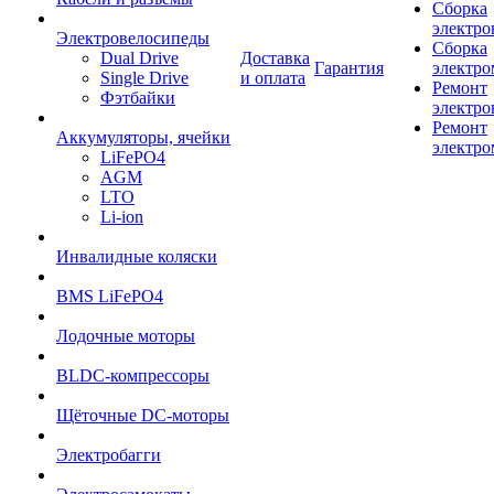
Сборка
электро
Электровелосипеды
Сборка
Dual Drive
Доставка
Гарантия
электро
Single Drive
и оплата
Ремонт
Фэтбайки
электро
Ремонт
Аккумуляторы, ячейки
электро
LiFePO4
AGM
LTO
Li-ion
Инвалидные коляски
BMS LiFePO4
Лодочные моторы
BLDC-компрессоры
Щёточные DC-моторы
Электробагги