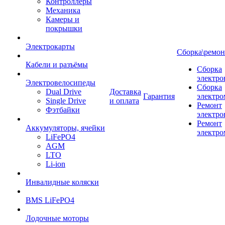
Контроллеры
Механика
Камеры и
покрышки
Электрокарты
Сборка\ремон
Кабели и разъёмы
Сборка
электро
Электровелосипеды
Сборка
Dual Drive
Доставка
Гарантия
электро
Single Drive
и оплата
Ремонт
Фэтбайки
электро
Ремонт
Аккумуляторы, ячейки
электро
LiFePO4
AGM
LTO
Li-ion
Инвалидные коляски
BMS LiFePO4
Лодочные моторы