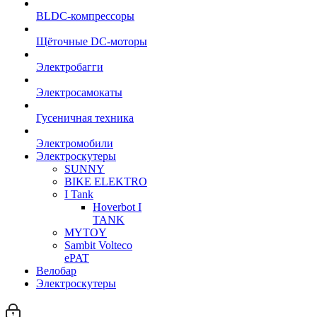
BLDC-компрессоры
Щёточные DC-моторы
Электробагги
Электросамокаты
Гусеничная техника
Электромобили
Электроскутеры
SUNNY
BIKE ELEKTRO
I Tank
Hoverbot I
TANK
MYTOY
Sambit Volteco
ePAT
Велобар
Электроскутеры