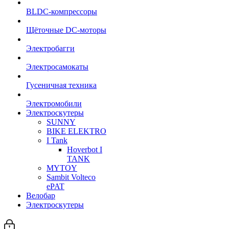
BLDC-компрессоры
Щёточные DC-моторы
Электробагги
Электросамокаты
Гусеничная техника
Электромобили
Электроскутеры
SUNNY
BIKE ELEKTRO
I Tank
Hoverbot I
TANK
MYTOY
Sambit Volteco
ePAT
Велобар
Электроскутеры