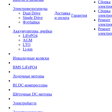
Сборка
электро
Электровелосипеды
Сборка
Dual Drive
Доставка
Гарантия
электро
Single Drive
и оплата
Ремонт
Фэтбайки
электро
Ремонт
Аккумуляторы, ячейки
электро
LiFePO4
AGM
LTO
Li-ion
Инвалидные коляски
BMS LiFePO4
Лодочные моторы
BLDC-компрессоры
Щёточные DC-моторы
Электробагги