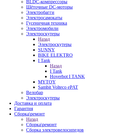
BLDC-компрессоры
Щёточные DC-моторы
Электробагги
Электросамокаты
Гусеничная техника
Электромобили
Электроскутеры
Назад
Электроскутеры
SUNNY
BIKE ELEKTRO
I Tank
Назад
I Tank
Hoverbot I TANK
MYTOY
Sambit Volteco ePAT
Велобар
Электроскутеры
Доставка и оплата
Гарантия
Сборка\ремонт
Назад
Сборка\ремонт
Сборка электровелосипедов