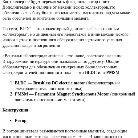
Контроллер не будет переключать фазы, пока ротор стоит.
Дополнительно в отличие от механических коллекторов,это
обеспечивает работу большого количества магнитных пар,чем может
быть обеспечен значительно больший момент.
По сути, BLDC – это коллекторный двигатель с "электронным
коллектором", но лишенный его недостатков в виде механического
износа щеток и постоянного обслуживания щеточного узла для
удаления нагара и загрязнений.
«
Вентильный электродвигатель» - это наше, советское название.
В
зарубежной литературе они называются по другому
. Общие
аббревиатуры для обозначения синхронных бесколлектроных
электродвигателей постоянного тока — это
BLDC
или
PMSM
:
BLDC — Brushless DC electric motor
(бесколлекторный
электродвигатель постоянного тока).
PMSM — Permanent Magnet Synchronous Motor
(синхронный
двигатель с постоянными магнитами).
Конструкция:
Ротор
В роторе двигателя размещаются постоянные магниты, создающие
магнитное поле, которые чередуются + - + -... В зависимости от