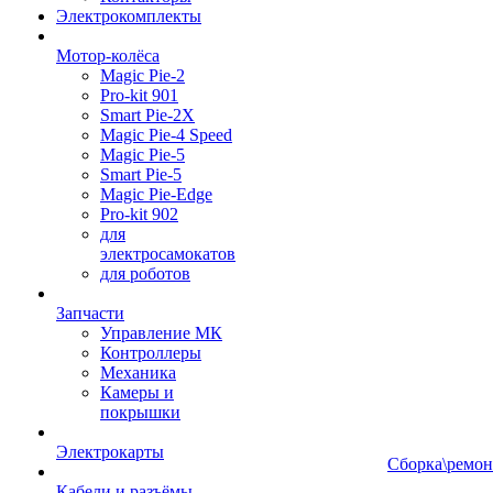
Электрокомплекты
Мотор-колёса
Magic Pie-2
Pro-kit 901
Smart Pie-2X
Magic Pie-4 Speed
Magic Pie-5
Smart Pie-5
Magic Pie-Edge
Pro-kit 902
для
электросамокатов
для роботов
Запчасти
Управление МК
Контроллеры
Механика
Камеры и
покрышки
Электрокарты
Сборка\ремон
Кабели и разъёмы