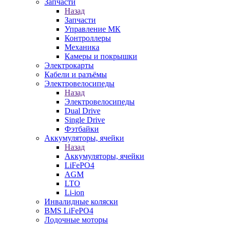
Запчасти
Назад
Запчасти
Управление МК
Контроллеры
Механика
Камеры и покрышки
Электрокарты
Кабели и разъёмы
Электровелосипеды
Назад
Электровелосипеды
Dual Drive
Single Drive
Фэтбайки
Аккумуляторы, ячейки
Назад
Аккумуляторы, ячейки
LiFePO4
AGM
LTO
Li-ion
Инвалидные коляски
BMS LiFePO4
Лодочные моторы