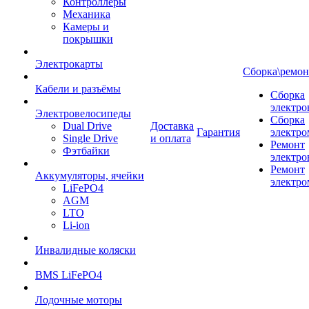
Контроллеры
Механика
Камеры и
покрышки
Электрокарты
Сборка\ремон
Кабели и разъёмы
Сборка
электро
Электровелосипеды
Сборка
Dual Drive
Доставка
Гарантия
электро
Single Drive
и оплата
Ремонт
Фэтбайки
электро
Ремонт
Аккумуляторы, ячейки
электро
LiFePO4
AGM
LTO
Li-ion
Инвалидные коляски
BMS LiFePO4
Лодочные моторы