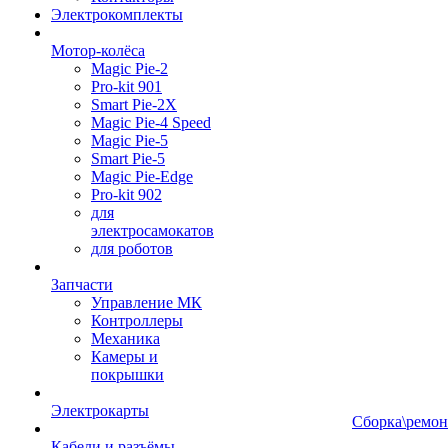
Электрокомплекты
Мотор-колёса
Magic Pie-2
Pro-kit 901
Smart Pie-2X
Magic Pie-4 Speed
Magic Pie-5
Smart Pie-5
Magic Pie-Edge
Pro-kit 902
для
электросамокатов
для роботов
Запчасти
Управление МК
Контроллеры
Механика
Камеры и
покрышки
Электрокарты
Сборка\ремон
Кабели и разъёмы