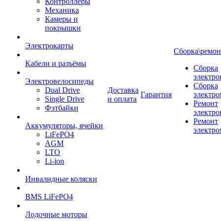
Контроллеры
Механика
Камеры и
покрышки
Электрокарты
Сборка\ремон
Кабели и разъёмы
Сборка
электро
Электровелосипеды
Сборка
Dual Drive
Доставка
Гарантия
электро
Single Drive
и оплата
Ремонт
Фэтбайки
электро
Ремонт
Аккумуляторы, ячейки
электро
LiFePO4
AGM
LTO
Li-ion
Инвалидные коляски
BMS LiFePO4
Лодочные моторы