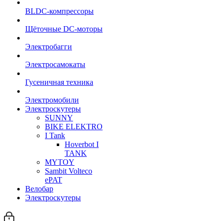
BLDC-компрессоры
Щёточные DC-моторы
Электробагги
Электросамокаты
Гусеничная техника
Электромобили
Электроскутеры
SUNNY
BIKE ELEKTRO
I Tank
Hoverbot I
TANK
MYTOY
Sambit Volteco
ePAT
Велобар
Электроскутеры