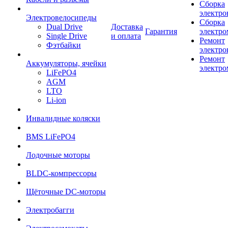
Сборка
электро
Электровелосипеды
Сборка
Dual Drive
Доставка
Гарантия
электро
Single Drive
и оплата
Ремонт
Фэтбайки
электро
Ремонт
Аккумуляторы, ячейки
электро
LiFePO4
AGM
LTO
Li-ion
Инвалидные коляски
BMS LiFePO4
Лодочные моторы
BLDC-компрессоры
Щёточные DC-моторы
Электробагги