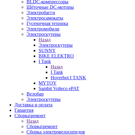
BLDC-компрессоры
Щёточные DC-моторы
Электробагги
Электросамокаты
Гусеничная техника
Электромобили
Электроскутеры
Назад
Электроскутеры
SUNNY
BIKE ELEKTRO
I Tank
Назад
I Tank
Hoverbot I TANK
MYTOY
Sambit Volteco ePAT
Велобар
Электроскутеры
Доставка и оплата
Гарантия
Сборка\ремонт
Назад
Сборка\ремонт
Сборка электровелосипедов