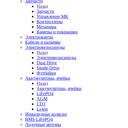
Запчасти
Назад
Запчасти
Управление МК
Контроллеры
Механика
Камеры и покрышки
Электрокарты
Кабели и разъёмы
Электровелосипеды
Назад
Электровелосипеды
Dual Drive
Single Drive
Фэтбайки
Аккумуляторы, ячейки
Назад
Аккумуляторы, ячейки
LiFePO4
AGM
LTO
Li-ion
Инвалидные коляски
BMS LiFePO4
Лодочные моторы